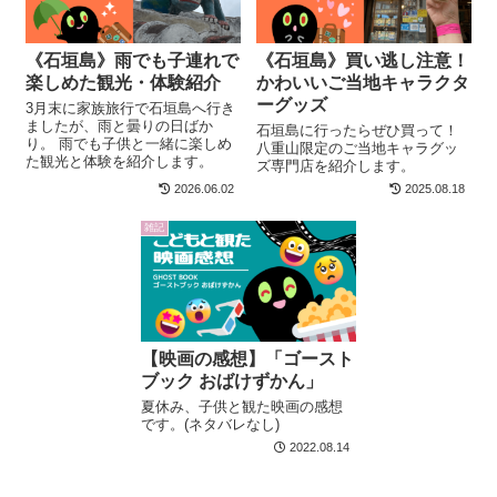
《石垣島》雨でも子連れで
《石垣島》買い逃し注意！
楽しめた観光・体験紹介
かわいいご当地キャラクタ
ーグッズ
3月末に家族旅行で石垣島へ行き
ましたが、雨と曇りの日ばか
石垣島に行ったらぜひ買って！
り。 雨でも子供と一緒に楽しめ
八重山限定のご当地キャラグッ
た観光と体験を紹介します。
ズ専門店を紹介します。
2026.06.02
2025.08.18
雑記
【映画の感想】「ゴースト
ブック おばけずかん」
夏休み、子供と観た映画の感想
です。(ネタバレなし)
2022.08.14