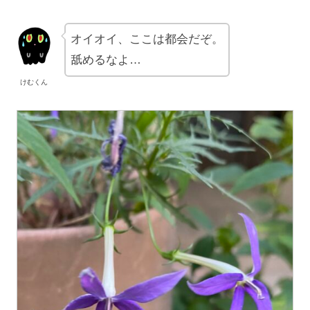
オイオイ、ここは都会だぞ。
舐めるなよ…
けむくん