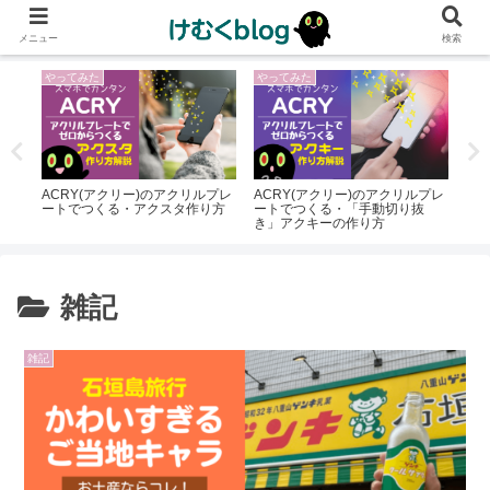
メニュー
検索
やってみた
やってみた
や
ルオ
ACRY(アクリー)のアクリルプレ
ACRY(アクリー)のアクリルプレ
ポ
よ！
ートでつくる・アクスタ作り方
ートでつくる・「手動切り抜
に
き」アクキーの作り方
と
雑記
雑記