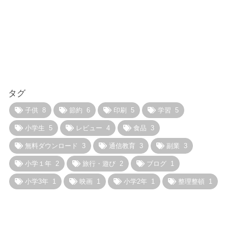
タグ
子供
8
節約
6
印刷
5
学習
5
小学生
5
レビュー
4
食品
3
無料ダウンロード
3
通信教育
3
副業
3
小学１年
2
旅行・遊び
2
ブログ
1
小学3年
1
映画
1
小学2年
1
整理整頓
1