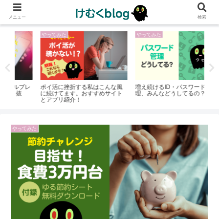
メニュー
検索
やってみた
やってみた
や
プレ
ポイ活に挫折する私はこんな風
増え続けるID・パスワードの管
AC
抜
に続けてます。おすすめサイト
理、みんなどうしてるの？
ー
とアプリ紹介！
の
やってみた