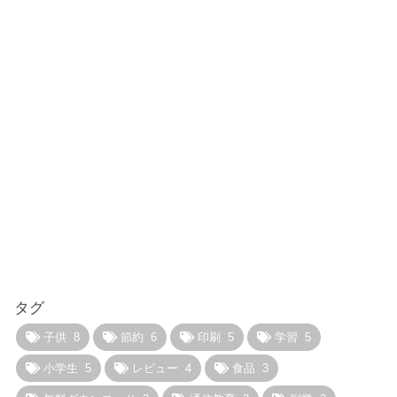
タグ
子供
8
節約
6
印刷
5
学習
5
小学生
5
レビュー
4
食品
3